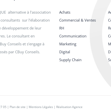
E alternative à l’association
Achats
A
consultants sur l’élaboration
Commercial & Ventes
C
le développement de leur
RH
R
ires. Le consultant en
Communication
C
Buy Conseils et s’engage à
Marketing
M
osés par CBuy Conseils.
Digital
D
Supply Chain
S
27 05
|
Plan de site
|
Mentions Légales
|
Réalisation Agence