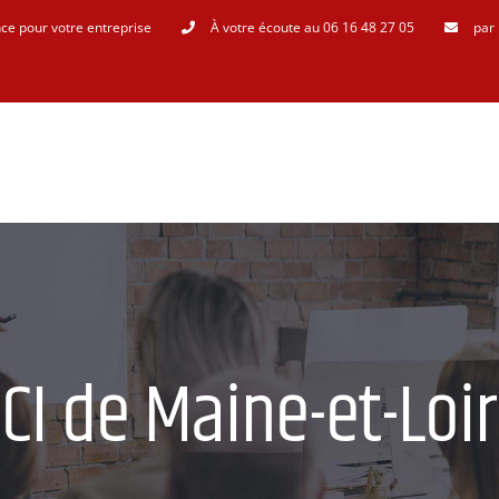
ce pour votre entreprise
À votre écoute au 06 16 48 27 05
par 
CI de Maine-et-Loi