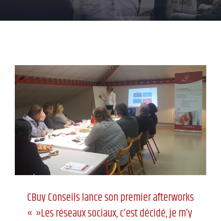
CBuy Conseils lance son
premier afterworks « »Les
réseaux sociaux, c’est décidé,
je m’y mets aujourd’hui! »
Nouveautés
CBuy Conseils lance son premier afterworks
« »Les réseaux sociaux, c’est décidé, je m’y