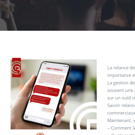
Voir
La relance d
l'image
importance e
agrandie
La gestion de 
souvent une a
sur un outil 
Savoir relanc
commerciau
Maintenant, 
– Comment le 