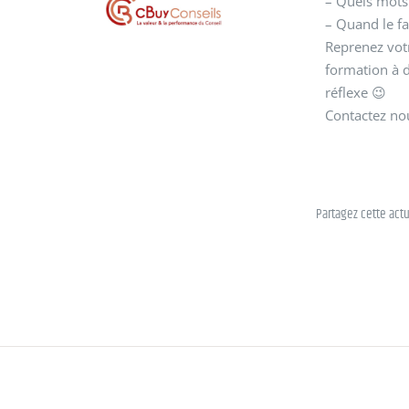
– Quels mots 
– Quand le fa
Reprenez votr
formation à d
réflexe 😉
Contactez nou
Partagez cette act