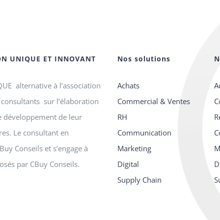
ON UNIQUE ET INNOVANT
Nos solutions
N
E alternative à l’association
Achats
A
consultants sur l’élaboration
Commercial & Ventes
C
le développement de leur
RH
R
ires. Le consultant en
Communication
C
Buy Conseils et s’engage à
Marketing
M
osés par CBuy Conseils.
Digital
D
Supply Chain
S