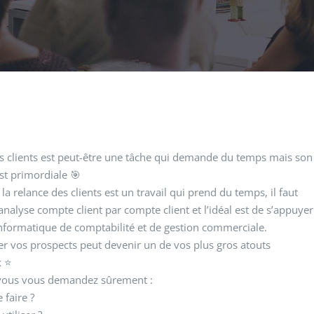
es clients est peut-être une tâche qui demande du temps mais son
st primordiale 🎯
la relance des clients est un travail qui prend du temps, il faut
nalyse compte client par compte client et l’idéal est de s’appuyer
informatique de comptabilité et de gestion commerciale.
er vos prospects peut devenir un de vos plus gros atouts
x ⭐
vous vous demandez sûrement :
faire ?